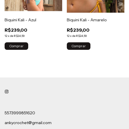
Biquini Kali - Azul
Biquini Kali - Amarelo
R$239,00
R$239,00
12
x
de
R$24,59
12
x
de
R$24,59
Comprar
Comprar
5573999851620
ankycrochet@gmail.com